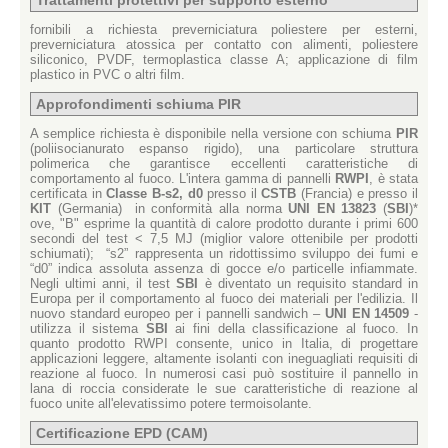
fornibili a richiesta preverniciatura poliestere per esterni,
preverniciatura atossica per contatto con alimenti, poliestere
siliconico, PVDF, termoplastica classe A; applicazione di film
plastico in PVC o altri film.
Approfondimenti schiuma PIR
A semplice richiesta è disponibile nella versione con schiuma
PIR
(poliisocianurato espanso rigido), una particolare struttura
polimerica che garantisce eccellenti caratteristiche di
comportamento al fuoco. L'intera gamma di pannelli
RWPI
, è stata
certificata in
Classe B-s2, d0
presso il
CSTB
(Francia) e presso il
KIT
(Germania) in conformità alla norma
UNI EN 13823
(
SBI
)*
ove, "B" esprime la quantità di calore prodotto durante i primi 600
secondi del test < 7,5 MJ (miglior valore ottenibile per prodotti
schiumati); “s2” rappresenta un ridottissimo sviluppo dei fumi e
“d0” indica assoluta assenza di gocce e/o particelle infiammate.
Negli ultimi anni, il test
SBI
è diventato un requisito standard in
Europa per il comportamento al fuoco dei materiali per l'edilizia. Il
nuovo standard europeo per i pannelli sandwich –
UNI EN 14509
-
utilizza il sistema
SBI
ai fini della classificazione al fuoco. In
quanto prodotto RWPI consente, unico in Italia, di progettare
applicazioni leggere, altamente isolanti con ineguagliati requisiti di
reazione al fuoco. In numerosi casi può sostituire il pannello in
lana di roccia considerate le sue caratteristiche di reazione al
fuoco unite all'elevatissimo potere termoisolante.
Certificazione EPD (CAM)