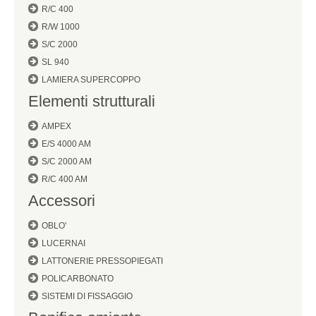
R/C 400
R/W 1000
S/C 2000
SL 940
LAMIERA SUPERCOPPO
Elementi strutturali
AMPEX
E/S 4000 AM
S/C 2000 AM
R/C 400 AM
Accessori
OBLO'
LUCERNAI
LATTONERIE PRESSOPIEGATI
POLICARBONATO
SISTEMI DI FISSAGGIO