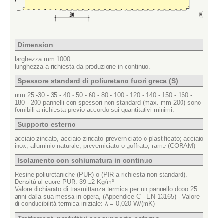
Dimensioni
larghezza mm 1000.
lunghezza a richiesta da produzione in continuo.
Spessore standard di poliuretano fuori greca (S)
mm 25 -30 - 35 - 40 - 50 - 60 - 80 - 100 - 120 - 140 - 150 - 160 -
180 - 200 pannelli con spessori non standard (max. mm 200) sono
fornibili a richiesta previo accordo sui quantitativi minimi.
Supporto esterno
acciaio zincato, acciaio zincato preverniciato o plastificato; acciaio
inox; alluminio naturale; preverniciato o goffrato; rame (CORAM)
Isolamento con schiumatura in continuo
Resine poliuretaniche (PUR) o (PIR a richiesta non standard).
Densità al cuore PUR: 39 ±2 Kg/m³
Valore dichiarato di trasmittanza termica per un pannello dopo 25
anni dalla sua messa in opera, (Appendice C - EN 13165) - Valore
di conducibilità termica iniziale: λ = 0,020 W/(mK)
Trattamenti protettivi per supporto esterno