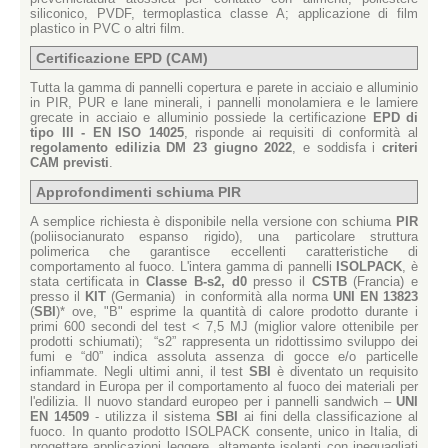
siliconico, PVDF, termoplastica classe A; applicazione di film
plastico in PVC o altri film.
Certificazione EPD (CAM)
Tutta la gamma di pannelli copertura e parete in acciaio e alluminio
in PIR, PUR e lane minerali, i pannelli monolamiera e le lamiere
grecate in acciaio e alluminio possiede la certificazione
EPD di
tipo III - EN ISO 14025
, risponde ai requisiti di conformità al
regolamento edilizia DM 23 giugno 2022
, e soddisfa i
criteri
CAM previsti
.
Approfondimenti schiuma PIR
A semplice richiesta è disponibile nella versione con schiuma
PIR
(poliisocianurato espanso rigido), una particolare struttura
polimerica che garantisce eccellenti caratteristiche di
comportamento al fuoco. L'intera gamma di pannelli
ISOLPACK
, è
stata certificata in
Classe B-s2, d0
presso il
CSTB
(Francia) e
presso il
KIT
(Germania) in conformità alla norma
UNI EN 13823
(
SBI
)* ove, "B" esprime la quantità di calore prodotto durante i
primi 600 secondi del test < 7,5 MJ (miglior valore ottenibile per
prodotti schiumati); “s2” rappresenta un ridottissimo sviluppo dei
fumi e “d0” indica assoluta assenza di gocce e/o particelle
infiammate. Negli ultimi anni, il test
SBI
è diventato un requisito
standard in Europa per il comportamento al fuoco dei materiali per
l'edilizia. Il nuovo standard europeo per i pannelli sandwich –
UNI
EN 14509
- utilizza il sistema
SBI
ai fini della classificazione al
fuoco. In quanto prodotto ISOLPACK consente, unico in Italia, di
progettare applicazioni leggere, altamente isolanti con ineguagliati