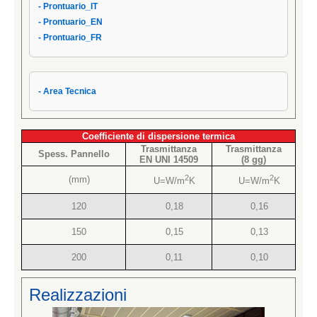
- Prontuario_IT
- Condizioni di Vendita AIPPEG
- Prontuario_EN
- Prontuario_IT
- Prontuario_FR
- Area Tecnica
Coefficiente di dispersione termica
Trasmittanza
Trasmittanza
Spess. Pannello
EN UNI 14509
(8 gg)
2
2
(mm)
U=W/m
K
U=W/m
K
120
0,18
0,16
150
0,15
0,13
200
0,11
0,10
Realizzazioni