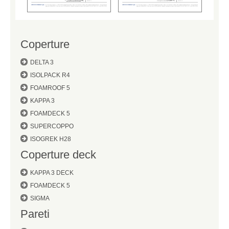
Coperture
DELTA 3
ISOLPACK R4
FOAMROOF 5
KAPPA 3
FOAMDECK 5
SUPERCOPPO
ISOGREK H28
Coperture deck
KAPPA 3 DECK
FOAMDECK 5
SIGMA
Pareti