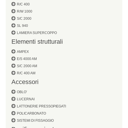
R/C 400
R/W 1000
S/C 2000
SL 940
LAMIERA SUPERCOPPO
Elementi strutturali
AMPEX
E/S 4000 AM
S/C 2000 AM
R/C 400 AM
Accessori
OBLO'
LUCERNAI
LATTONERIE PRESSOPIEGATI
POLICARBONATO
SISTEMI DI FISSAGGIO