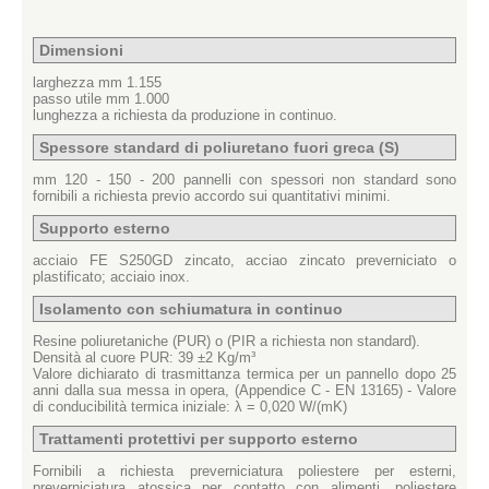
Dimensioni
larghezza mm 1.155
passo utile mm 1.000
lunghezza a richiesta da produzione in continuo.
Spessore standard di poliuretano fuori greca (S)
mm 120 - 150 - 200 pannelli con spessori non standard sono
fornibili a richiesta previo accordo sui quantitativi minimi.
Supporto esterno
acciaio FE S250GD zincato, acciao zincato preverniciato o
plastificato; acciaio inox.
Isolamento con schiumatura in continuo
Resine poliuretaniche (PUR) o (PIR a richiesta non standard).
Densità al cuore PUR: 39 ±2 Kg/m³
Valore dichiarato di trasmittanza termica per un pannello dopo 25
anni dalla sua messa in opera, (Appendice C - EN 13165) - Valore
di conducibilità termica iniziale: λ = 0,020 W/(mK)
Trattamenti protettivi per supporto esterno
Fornibili a richiesta preverniciatura poliestere per esterni,
preverniciatura atossica per contatto con alimenti, poliestere