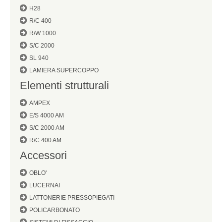
H28
R/C 400
R/W 1000
S/C 2000
SL 940
LAMIERA SUPERCOPPO
Elementi strutturali
AMPEX
E/S 4000 AM
S/C 2000 AM
R/C 400 AM
Accessori
OBLO'
LUCERNAI
LATTONERIE PRESSOPIEGATI
POLICARBONATO