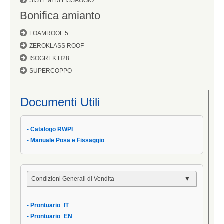
SISTEMI DI FISSAGGIO
Bonifica amianto
FOAMROOF 5
ZEROKLASS ROOF
ISOGREK H28
SUPERCOPPO
Documenti Utili
- Catalogo RWPI
- Manuale Posa e Fissaggio
Condizioni Generali di Vendita
- Condizioni Generali
- Prontuario_IT
- Condizioni di Vendita AIPPEG
- Prontuario_EN
- Prontuario_IT