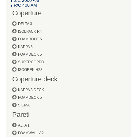
S/C 2000 AM
R/C 400 AM
Coperture
DELTA 3
ISOLPACK R4
FOAMROOF 5
KAPPA 3
FOAMDECK 5
SUPERCOPPO
ISOGREK H28
Coperture deck
KAPPA 3 DECK
FOAMDECK 5
SIGMA
Pareti
ALFA 1
FOAMWALL A2