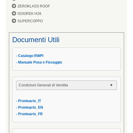
ZEROKLASS ROOF
ISOGREK H28
SUPERCOPPO
Documenti Utili
- Catalogo RWPI
- Manuale Posa e Fissaggio
Condizioni Generali di Vendita
- Condizioni Generali
- Prontuario_IT
- Condizioni di Vendita AIPPEG
- Prontuario_EN
- Prontuario_IT
- Prontuario_FR