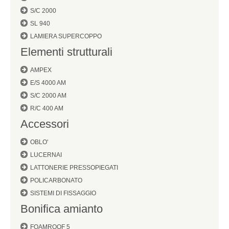
S/C 2000
SL 940
LAMIERA SUPERCOPPO
Elementi strutturali
AMPEX
E/S 4000 AM
S/C 2000 AM
R/C 400 AM
Accessori
OBLO'
LUCERNAI
LATTONERIE PRESSOPIEGATI
POLICARBONATO
SISTEMI DI FISSAGGIO
Bonifica amianto
FOAMROOF 5