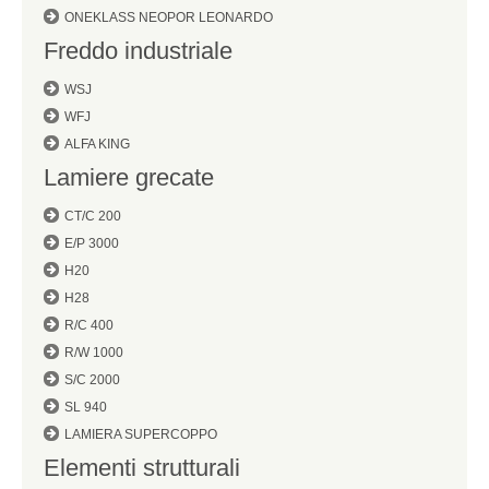
ONEKLASS NEOPOR LEONARDO
Freddo industriale
WSJ
WFJ
ALFA KING
Lamiere grecate
CT/C 200
E/P 3000
H20
H28
R/C 400
R/W 1000
S/C 2000
SL 940
LAMIERA SUPERCOPPO
Elementi strutturali