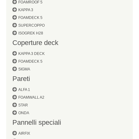
FOAMROOF 5
KAPPA 3
FOAMDECK 5
SUPERCOPPO
ISOGREK H28
Coperture deck
KAPPA 3 DECK
FOAMDECK 5
SIGMA
Pareti
ALFA 1
FOAMWALL A2
STAR
ONDA
Pannelli speciali
AIRFIX