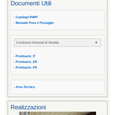
Documenti Utili
- Catalogo RWPI
- Manuale Posa e Fissaggio
Condizioni Generali di Vendita
- Condizioni Generali
- Prontuario_IT
- Condizioni di Vendita AIPPEG
- Prontuario_EN
- Prontuario_IT
- Prontuario_FR
- Area Tecnica
Realizzazioni