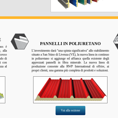
E
PANNELLI IN POLIURETANO
ass è
, alla
L’investimento darà “una spinta significativa” allo stabilimento
ocesso
situato a San Stino di Livenza (VE), la nuova linea in continuo
ado di
in poliuretano si aggiunge ed affianca quella esistente degli
li con
apprezzati pannelli in fibra minerale. La nuova linea di
nza al
produzione consente alla RWP International di offrire, ai
propri clienti, una gamma più completa di prodotti e soluzioni.
Vai alla sezione