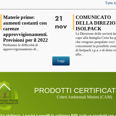
Tutte l
Materie prime:
21
COMUNICATO
aumenti costanti con
DELLA DIREZI
nov
carenze
ISOLPACK
approvvigionamenti.
La Direzione delle società fa
capo alla famiglia Ceria ha 
Previsioni per il 2022
che vengono propalate voci
Perdurano le difficoltà di
concernenti la possibile cess
approvvigionamento di...
di Isolpack s.p.a. e di dette s
alla...
Leggi
PRODOTTI CERTIFICAT
Criteri Ambientali Minimi (CAM)
Su richiesta, i nostri pannelli in schiuma PIR (solo se prodotti con