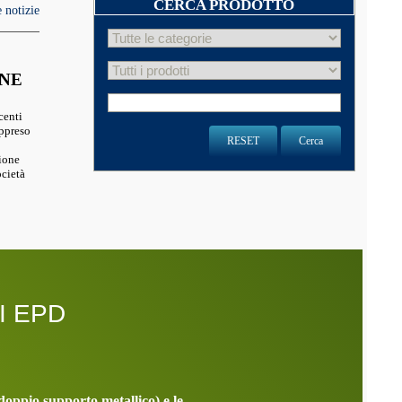
CERCA PRODOTTO
e notizie
ONE
centi
appreso
RESET
Cerca
ione
ocietà
I EPD
 doppio supporto metallico) e le