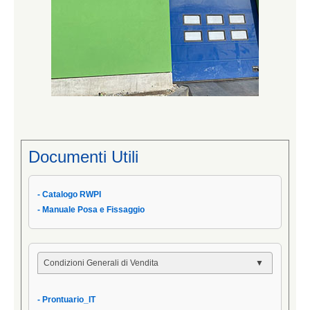
Documenti Utili
- Catalogo RWPI
- Manuale Posa e Fissaggio
Condizioni Generali di Vendita
- Condizioni Generali
- Prontuario_IT
- Condizioni di Vendita AIPPEG