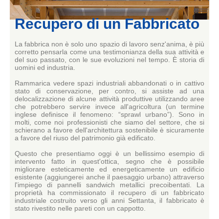
Recupero di un Fabbricato
La fabbrica non è solo uno spazio di lavoro senz'anima, è più
corretto pensarla come una testimonianza della sua attività e
del suo passato, con le sue evoluzioni nel tempo. È storia di
uomini ed industria.
Rammarica vedere spazi industriali abbandonati o in cattivo
stato di conservazione, per contro, si assiste ad una
delocalizzazione di alcune attività produttive utilizzando aree
che potrebbero servire invece all'agricoltura (un termine
inglese definisce il fenomeno: “sprawl urbano”). Sono in
molti, come noi professionisti che siamo del settore, che si
schierano a favore dell'architettura sostenibile è sicuramente
a favore del riuso del patrimonio già edificato.
Questo che presentiamo oggi è un bellissimo esempio di
intervento fatto in quest'ottica, segno che è possibile
migliorare esteticamente ed energeticamente un edificio
esistente (aggiungerei anche il paesaggio urbano) attraverso
l'impiego di pannelli sandwich metallici precoibentati. La
proprietà ha commissionato il recupero di un fabbricato
industriale costruito verso gli anni Settanta, il fabbricato è
stato rivestito nelle pareti con un cappotto.