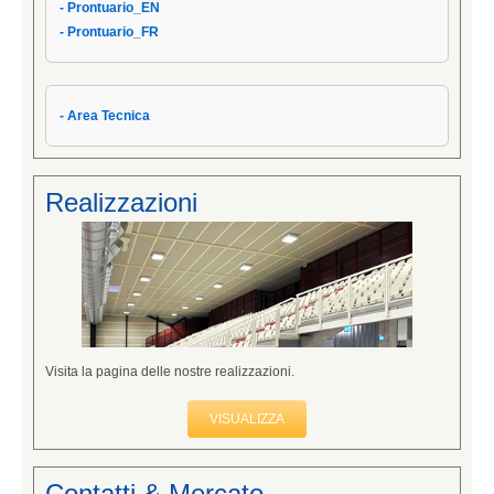
- Prontuario_EN
- Prontuario_IT
- Prontuario_FR
- Area Tecnica
Realizzazioni
Visita la pagina delle nostre realizzazioni.
VISUALIZZA
Contatti & Mercato